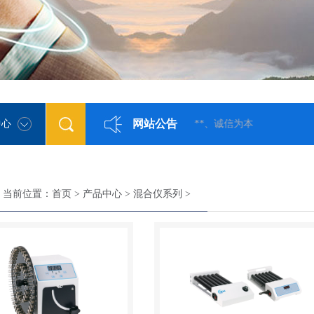
网站公告
中心
质量**、诚信为本
当前位置：
首页
>
产品中心
>
混合仪系列
>