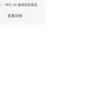
用途概述： MIX-28+漩涡混合器是专注点动功能的试管振荡器。紧凑小...
查看详情